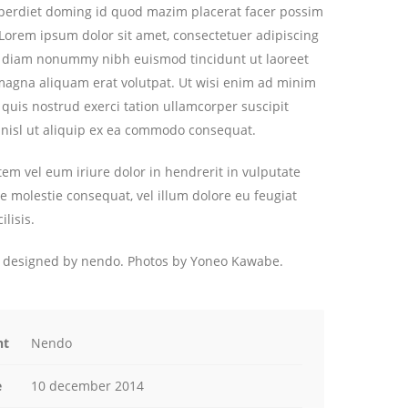
mperdiet doming id quod mazim placerat facer possim
Lorem ipsum dolor sit amet, consectetuer adipiscing
ed diam nonummy nibh euismod tincidunt ut laoreet
magna aliquam erat volutpat. Ut wisi enim ad minim
quis nostrud exerci tation ullamcorper suscipit
s nisl ut aliquip ex ea commodo consequat.
em vel eum iriure dolor in hendrerit in vulputate
se molestie consequat, vel illum dolore eu feugiat
ilisis.
r designed by nendo. P
hotos by Yoneo Kawabe.
nt
Nendo
e
10 december 2014