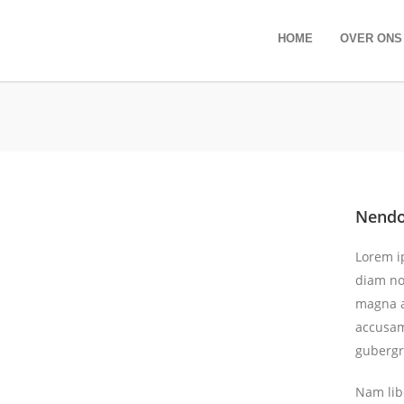
HOME
OVER ONS
Nendo
Lorem ip
diam no
magna a
accusam 
gubergr
Nam lib