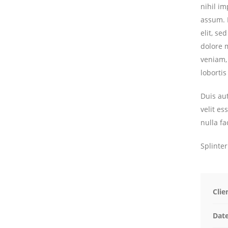
nihil i
assum. 
elit, s
dolore 
veniam, 
loborti
Duis aut
velit es
nulla fac
Splinte
Clie
Dat