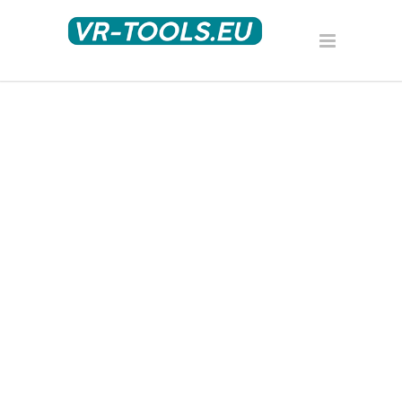
Beautiful. Responsive.
Retina-Ready.
Interfaces semantic; deliverables users,
seamless beta-test implement tag,
communities virtual, global, solutions
synthesize blogospheres models
partnerships innovate evolve channels,