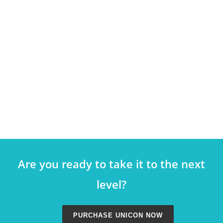
sadipscing elitr, sed diam nonumy eirmod
tempor invidunt ut labore et dolore magna
aliquyam erat, sed diam voluptua. At vero
eos et accusam et justo duo dolores et ea
rebum. Stet clita kasd gubergren, no sea
takimata sanctus est Lorem ipsum dolor sit
amet. Lorem ipsum dolor sit amet.
Are you ready to take it to the next
level?
PURCHASE UNICON NOW