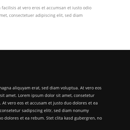
 facilisis at vero eros et accumsan et iusto odio
amet, consectetuer adipiscing elit, sed diam
magna aliquyam erat, sed diam voluptua. At vero eos
sit amet. Lorem ipsum dolor sit amet, consetetur
 At vero eos et accusam et justo duo dolores et ea
 consetetur sadipscing elitr, sed diam nonumy
o dolores et ea rebum. Stet clita kasd gubergren, no