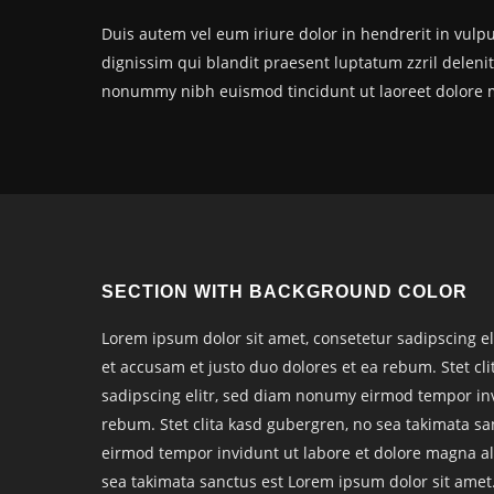
Duis autem vel eum iriure dolor in hendrerit in vulput
dignissim qui blandit praesent luptatum zzril delenit
nonummy nibh euismod tincidunt ut laoreet dolore 
SECTION WITH BACKGROUND COLOR
Lorem ipsum dolor sit amet, consetetur sadipscing e
et accusam et justo duo dolores et ea rebum. Stet cl
sadipscing elitr, sed diam nonumy eirmod tempor inv
rebum. Stet clita kasd gubergren, no sea takimata s
eirmod tempor invidunt ut labore et dolore magna ali
sea takimata sanctus est Lorem ipsum dolor sit amet