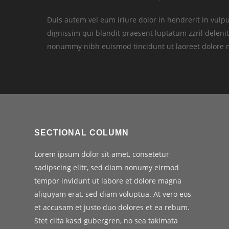
Duis autem vel eum iriure dolor in hendrerit in vulput
dignissim qui blandit praesent luptatum zzril delenit
nonummy nibh euismod tincidunt ut laoreet dolore 
SECTIONAL COLUMN
Lorem ipsum dolor sit amet, consetetur
sadipscing elitr, sed diam nonumy eirmod
tempor invidunt ut labore et dolore magna
aliquyam erat, sed diam voluptua. At vero eos
et accusam et justo duo dolores et ea rebum.
Stet clita kasd gubergren, no sea takimata