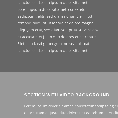
sanctus est Lorem ipsum dolor sit amet.
Lorem ipsum dolor sit amet, consetetur
sadipscing elitr, sed diam nonumy eirmod
tempor invidunt ut labore et dolore magna
aliquyam erat, sed diam voluptua. At vero eos
et accusam et justo duo dolores et ea rebum.
Stet clita kasd gubergren, no sea takimata
sanctus est Lorem ipsum dolor sit amet.
SECTION WITH VIDEO BACKGROUND
Lorem ipsum dolor sit amet, consetetur sadipscing e
et accusam et justo duo dolores et ea rebum. Stet cl