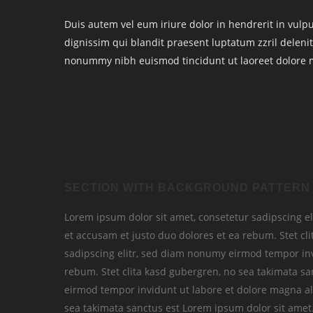
Duis autem vel eum iriure dolor in hendrerit in vulput
dignissim qui blandit praesent luptatum zzril delenit
nonummy nibh euismod tincidunt ut laoreet dolore 
SECTION WITH BACKGROUND PATTERN
Lorem ipsum dolor sit amet, consetetur sadipscing e
et accusam et justo duo dolores et ea rebum. Stet cl
sadipscing elitr, sed diam nonumy eirmod tempor inv
rebum. Stet clita kasd gubergren, no sea takimata s
eirmod tempor invidunt ut labore et dolore magna ali
sea takimata sanctus est Lorem ipsum dolor sit amet