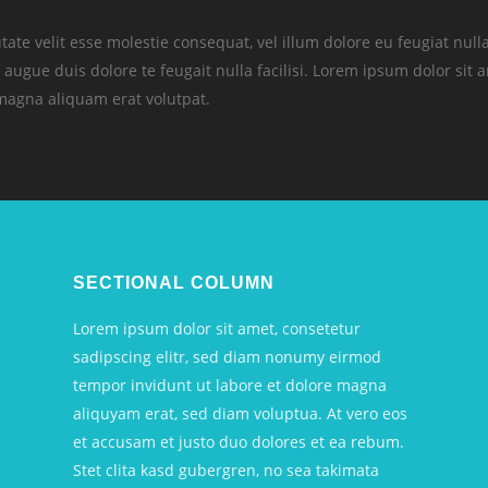
ate velit esse molestie consequat, vel illum dolore eu feugiat nulla
 augue duis dolore te feugait nulla facilisi. Lorem ipsum dolor sit 
magna aliquam erat volutpat.
SECTIONAL COLUMN
Lorem ipsum dolor sit amet, consetetur
sadipscing elitr, sed diam nonumy eirmod
tempor invidunt ut labore et dolore magna
aliquyam erat, sed diam voluptua. At vero eos
et accusam et justo duo dolores et ea rebum.
Stet clita kasd gubergren, no sea takimata