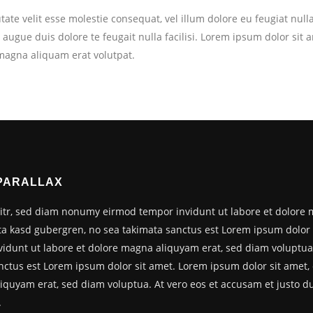
ate velit esse molestie consequat, vel illum dolore eu feugiat nulla
 augue duis dolore te feugait nulla facilisi. Lorem ipsum dolor sit 
magna aliquam erat volutpat.
 PARALLAX
litr, sed diam nonumy eirmod tempor invidunt ut labore et dolore 
ita kasd gubergren, no sea takimata sanctus est Lorem ipsum dolor 
idunt ut labore et dolore magna aliquyam erat, sed diam voluptua.
anctus est Lorem ipsum dolor sit amet. Lorem ipsum dolor sit amet,
quyam erat, sed diam voluptua. At vero eos et accusam et justo du
.