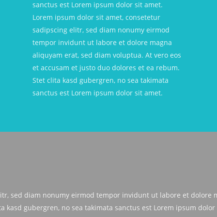
sanctus est Lorem ipsum dolor sit amet.
Lorem ipsum dolor sit amet, consetetur
sadipscing elitr, sed diam nonumy eirmod
tempor invidunt ut labore et dolore magna
aliquyam erat, sed diam voluptua. At vero eos
et accusam et justo duo dolores et ea rebum.
Stet clita kasd gubergren, no sea takimata
sanctus est Lorem ipsum dolor sit amet.
litr, sed diam nonumy eirmod tempor invidunt ut labore et dolore 
ita kasd gubergren, no sea takimata sanctus est Lorem ipsum dolor 