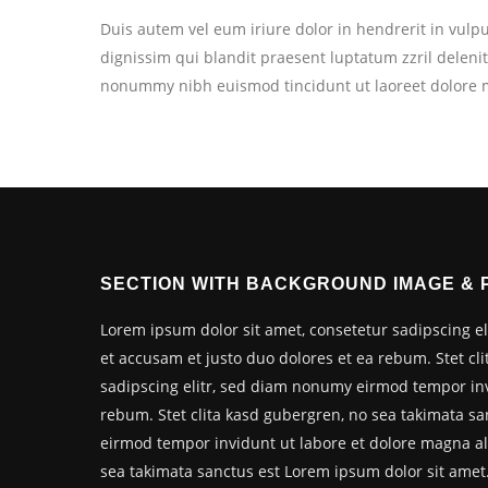
Duis autem vel eum iriure dolor in hendrerit in vulput
dignissim qui blandit praesent luptatum zzril delenit
nonummy nibh euismod tincidunt ut laoreet dolore 
SECTION WITH BACKGROUND IMAGE &
Lorem ipsum dolor sit amet, consetetur sadipscing e
et accusam et justo duo dolores et ea rebum. Stet cl
sadipscing elitr, sed diam nonumy eirmod tempor inv
rebum. Stet clita kasd gubergren, no sea takimata s
eirmod tempor invidunt ut labore et dolore magna ali
sea takimata sanctus est Lorem ipsum dolor sit amet