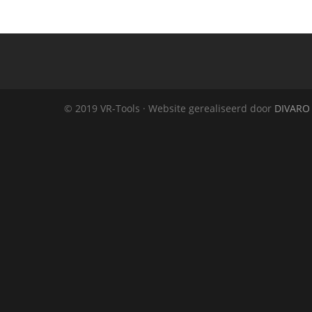
© 2019 VR-Tools · Website gerealiseerd door
DIVARO