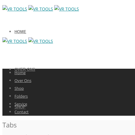
HOME
OVER ONS
Home
Over Ons
Shop
Folders
Service
SHOP
Contact
Tabs