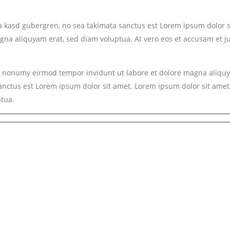
ta kasd gubergren, no sea takimata sanctus est Lorem ipsum dolor si
a aliquyam erat, sed diam voluptua. At vero eos et accusam et jus
am nonumy eirmod tempor invidunt ut labore et dolore magna aliquy
sanctus est Lorem ipsum dolor sit amet. Lorem ipsum dolor sit ame
ptua.