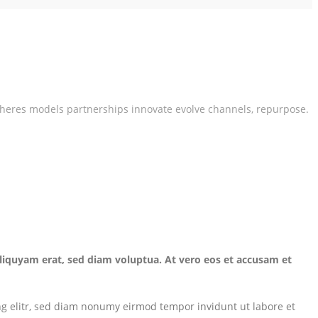
spheres models partnerships innovate evolve channels, repurpose.
liquyam erat, sed diam voluptua. At vero eos et accusam et
ng elitr, sed diam nonumy eirmod tempor invidunt ut labore et