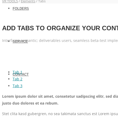
VR TOOLS
/
Elements
/ Tabs
FOLDERS
ADD TABS TO ORGANIZE YOUR CON
Interfaces semantic; deliverables users, seamless beta-test impl
SERVICE
Tab 1
CONTACT
Tab 2
Tab 3
Lorem ipsum dolor sit amet, consetetur sadipscing elitr, sed 
justo duo dolores et ea rebum.
Stet clita kasd gubergren, no sea takimata sanctus est Lorem ips