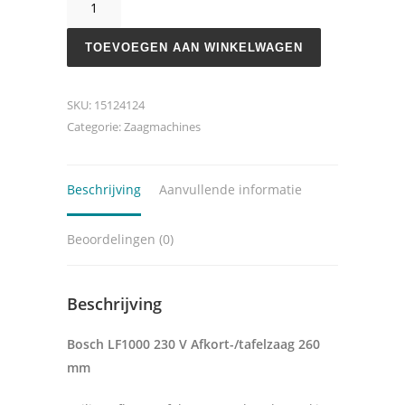
LF1000
aantal
TOEVOEGEN AAN WINKELWAGEN
SKU:
15124124
Categorie:
Zaagmachines
Beschrijving
Aanvullende informatie
Beoordelingen (0)
Beschrijving
Bosch LF1000 230 V Afkort-/tafelzaag 260
mm