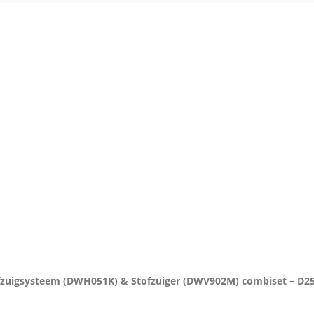
fzuigsysteem (DWH051K) & Stofzuiger (DWV902M) combiset – D