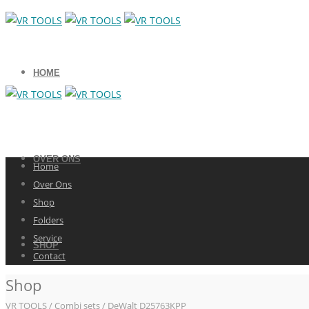
HOME
OVER ONS
Home
Over Ons
Shop
Folders
Service
SHOP
Contact
Shop
VR TOOLS
/
Combi sets
/ DeWalt D25763KPP