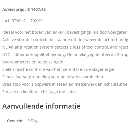
Adviesprijs : € 1407,43
Incl. BTW : € 1.702,99
Ideaal voor het boren van anker-, bevestigings- en doorvoergate
Actieve vibratie controle bestaande uit de zwevende achterhand
NL An anti rotation system detects a loss of tool control, and reac
UTC – Ultieme koppelbeheersing. De unieke gepatenteerde 2-traps 
boordiameters en toepassingen
Elektronische controle van het toerental en de slagenergie
Schakelaarvergrendeling voor beitelwerkzaamheden
Draaistop voor sloopwerk in steen en metselwerk en licht sleufbe
Service en koolborstelslijtage indicator
Aanvullende informatie
Gewicht
3.5 kg