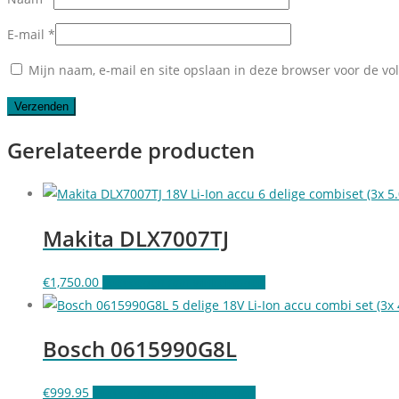
E-mail
*
Mijn naam, e-mail en site opslaan in deze browser voor de vo
Gerelateerde producten
Makita DLX7007TJ
€
1,750.00
Toevoegen aan winkelwagen
Bosch 0615990G8L
€
999.95
Toevoegen aan winkelwagen