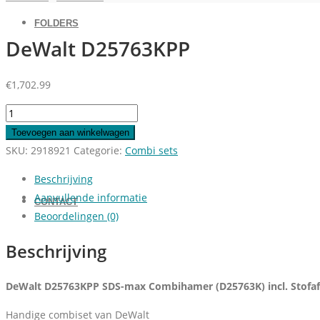
FOLDERS
DeWalt D25763KPP
€
1,702.99
DeWalt
SERVICE
D25763KPP
Toevoegen aan winkelwagen
aantal
SKU:
2918921
Categorie:
Combi sets
Beschrijving
Aanvullende informatie
CONTACT
Beoordelingen (0)
Beschrijving
DeWalt D25763KPP SDS-max Combihamer (D25763K) incl. Stofa
Handige combiset van DeWalt