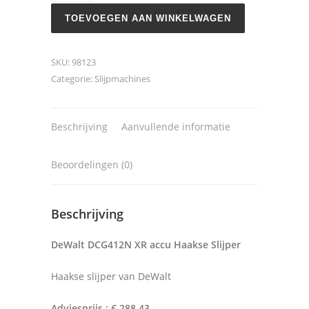
aantal
TOEVOEGEN AAN WINKELWAGEN
SKU:
98123
Categorie:
Slijpmachines
Beschrijving
Aanvullende informatie
Beoordelingen (0)
Beschrijving
DeWalt DCG412N XR accu Haakse Slijper
Haakse slijper van DeWalt
Adviesprijs : € 288,43