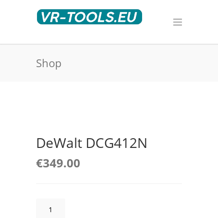
Shop
DeWalt DCG412N
€
349.00
DeWalt
DCG412N