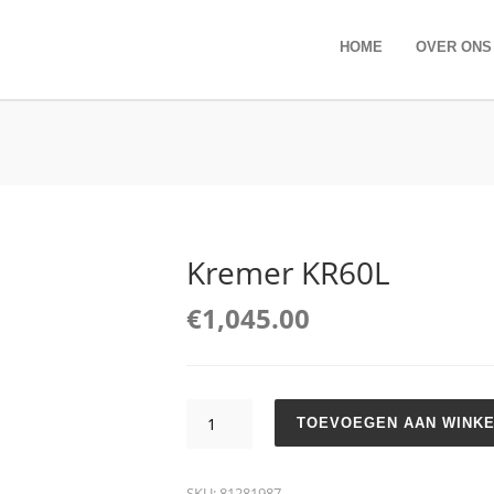
HOME
OVER ONS
Kremer KR60L
€
1,045.00
Kremer
TOEVOEGEN AAN WINK
KR60L
aantal
SKU:
81281987