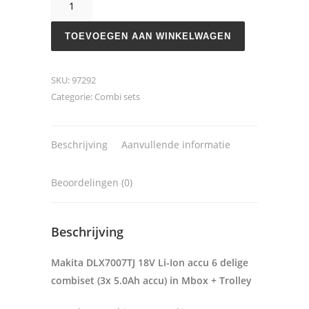
DLX7007TJ
aantal
TOEVOEGEN AAN WINKELWAGEN
SKU:
97292
Categorie:
Combi sets
Beschrijving
Aanvullende informatie
Beoordelingen (0)
Beschrijving
Makita DLX7007TJ 18V Li-Ion accu 6 delige
combiset (3x 5.0Ah accu) in Mbox + Trolley