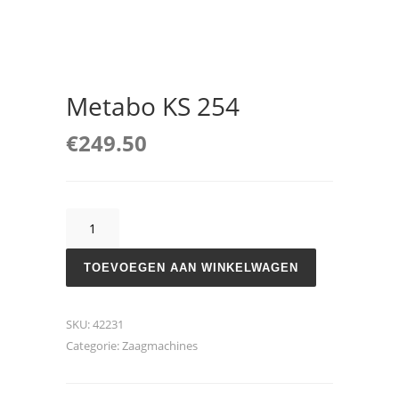
Metabo KS 254
€
249.50
Metabo
KS
254
TOEVOEGEN AAN WINKELWAGEN
aantal
SKU:
42231
Categorie:
Zaagmachines