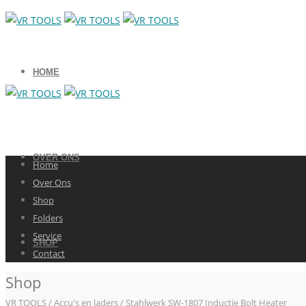
HOME
OVER ONS
Home
Over Ons
Shop
Folders
Service
SHOP
Contact
Shop
VR TOOLS
/
Accu's en laders
/ Stahlwerk SW-1807 Inductie Bolt Heater