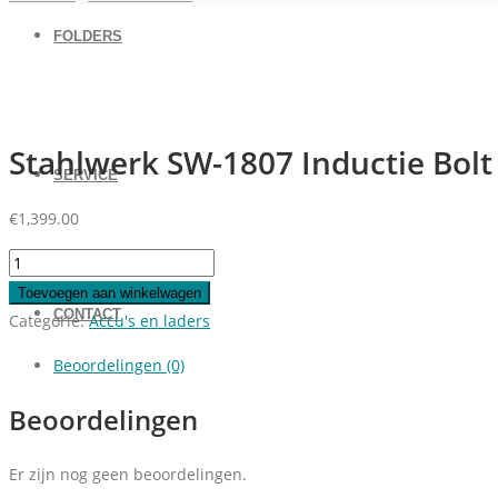
FOLDERS
Stahlwerk SW-1807 Inductie Bolt
SERVICE
€
1,399.00
Stahlwerk
SW-
Toevoegen aan winkelwagen
CONTACT
1807
Categorie:
Accu's en laders
Inductie
Beoordelingen (0)
Bolt
Heater
Beoordelingen
aantal
Er zijn nog geen beoordelingen.