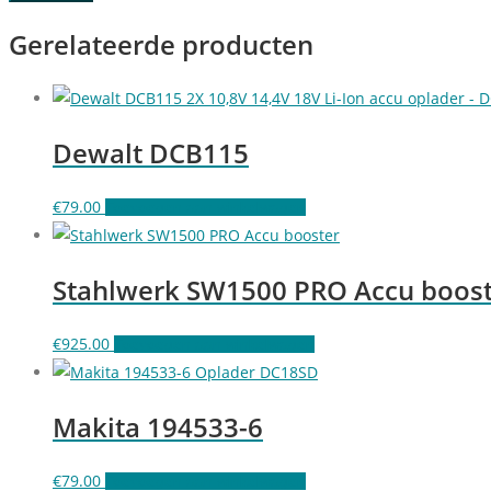
Gerelateerde producten
Dewalt DCB115
€
79.00
Toevoegen aan winkelwagen
Stahlwerk SW1500 PRO Accu boos
€
925.00
Toevoegen aan winkelwagen
Makita 194533-6
€
79.00
Toevoegen aan winkelwagen