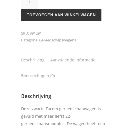
JET4
aantal
TOEVOEGEN AAN WINKELWAGEN
SKU:
891291
Categorie:
Gereedschapswagens
Beschrijving
Aanvullende informatie
Beoordelingen (0)
Beschrijving
Deze zwarte Facom gereedschapwagen is
gevuld met maar liefst 22-
gereedschapsmodules. De wagen heeft een