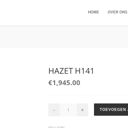
HOME
OVER ONS
HAZET H141
€
1,945.00
HAZET
-
+
TOEVOEGEN 
H141
aantal
SKU:
9281