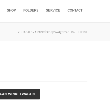
SHOP
FOLDERS
SERVICE
CONTACT
VR TOOLS
/
Gereedschapswagens
/ HAZET H141
AAN WINKELWAGEN