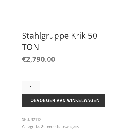
Stahlgruppe Krik 50
TON
€
2,790.00
Stahlgruppe
Krik
50
TOEVOEGEN AAN WINKELWAGEN
TON
aantal
SKU:
92112
Categorie:
Gereedschapswagens