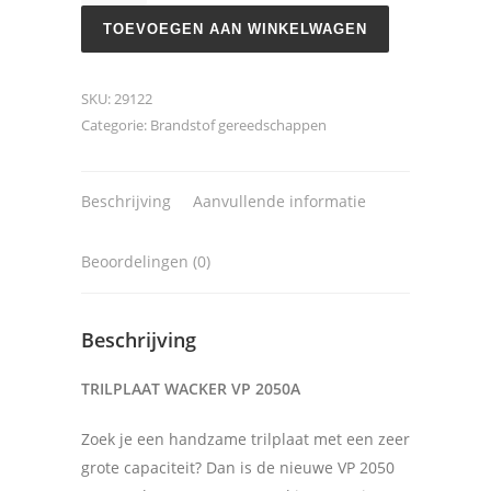
2050A
TOEVOEGEN AAN WINKELWAGEN
aantal
SKU:
29122
Categorie:
Brandstof gereedschappen
Beschrijving
Aanvullende informatie
Beoordelingen (0)
Beschrijving
TRILPLAAT WACKER VP 2050A
Zoek je een handzame trilplaat met een zeer
grote capaciteit? Dan is de nieuwe VP 2050